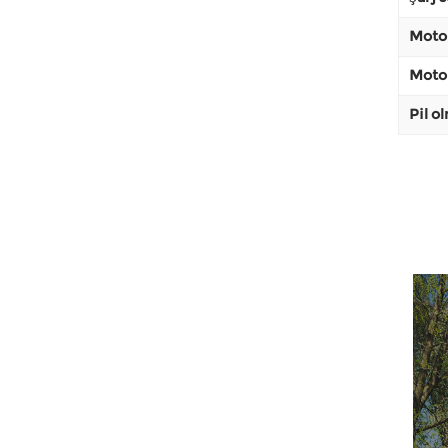
Moto
Motor
Pil o