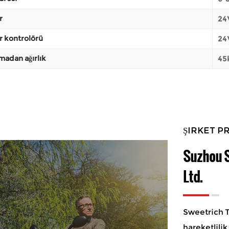
r
24
 kontrolörü
24
lmadan ağırlık
45k
ŞIRKET PR
Suzhou S
Ltd.
Sweetrich To
hareketlili