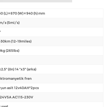
0 (L) × 670 (W) × 940 (h) mm
m/s (5mi/s)
°
-30km (12-19miles)
kg (265lbs)
x2.5" (ön) 14 "x3" (arka)
ektromanyetik fren
rşun asit 12v40AH*2pcs
24V5A AC115-230V
 saat