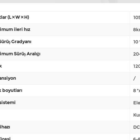
lar (L × W × H)
105
mum ileri hız
8k
ürüş Gradyanı
10 
mum Sürüş Aralığı
20
k
120
ansiyon
/
k boyutları
8 "
sistemi
El
Ku
ihazı
DC
süresi
6-8