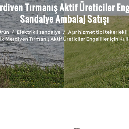
diven Tırmanış Aktif Üreticiler Engel
Sandalye Ambalaj Satışı
Ürün
/
Elektrikli sandalye
/
Ağır hizmet tipi tekerlekl
k Merdiven Tırmanış Aktif Üreticiler Engelliler İçin Kul