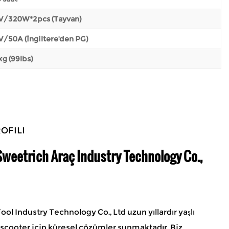
V/320W*2pcs (Tayvan)
V/50A (İngiltere'den PG)
g (99lbs)
OFILI
weetrich Araç Industry Technology Co.,
ol Industry Technology Co., Ltd uzun yıllardır yaşlı
k scooter için küresel çözümler sunmaktadır. Biz