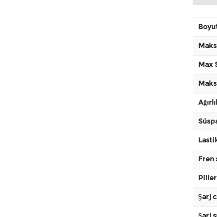
Boyut
Maksi
Max S
Maksi
Ağırlı
Süsp
Lasti
Fren 
Piller
Şarj c
Şarj 