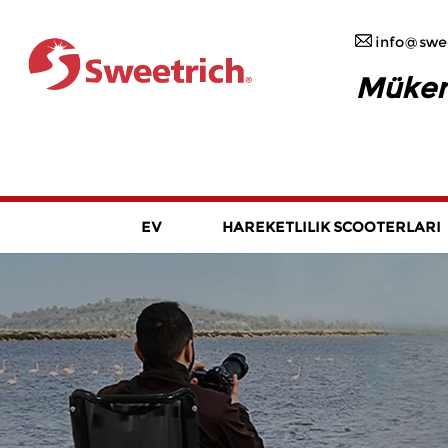
info@swee
Mükemm
EV
HAREKETLILIK SCOOTERLARI