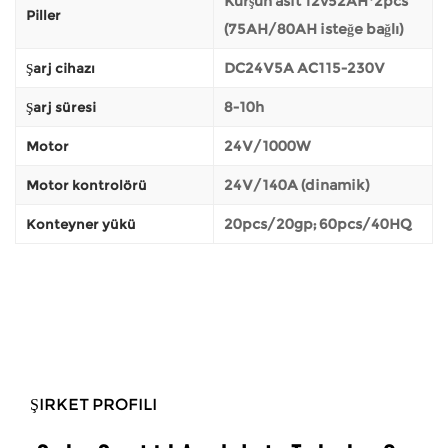
Kurşun asit 12v52AH*2pcs
Piller
(75AH/80AH isteğe bağlı)
DC24V5A AC115-230V
Şarj cihazı
8-10h
Şarj süresi
24V/1000W
Motor
24V/140A (dinamik)
Motor kontrolörü
20pcs/20gp; 60pcs/40HQ
Konteyner yükü
ŞIRKET PROFILI