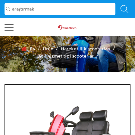
/
/
/
Ev
Ürün
Hareketlilik scooterları
/
Ağır hizmet tipi scooterlar