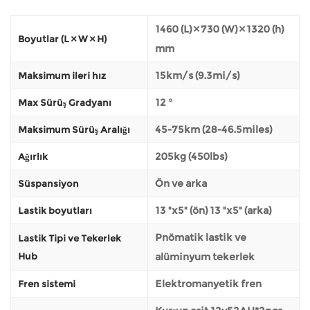
1460 (L) × 730 (W) × 1320 (h)
Boyutlar (L × W × H)
mm
15km/s (9.3mi/s)
Maksimum ileri hız
12 °
Max Sürüş Gradyanı
45-75km (28-46.5miles)
Maksimum Sürüş Aralığı
205kg (450lbs)
Ağırlık
Ön ve arka
Süspansiyon
13 "x5" (ön) 13 "x5" (arka)
Lastik boyutları
Pnömatik lastik ve
Lastik Tipi ve Tekerlek
Hub
alüminyum tekerlek
Elektromanyetik fren
Fren sistemi