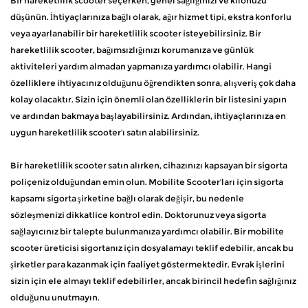
Bir hareketlilik scooter seçerken, genel sağlığınızı ve kilonuzu
düşünün. İhtiyaçlarınıza bağlı olarak, ağır hizmet tipi, ekstra konforlu
veya ayarlanabilir bir hareketlilik scooter isteyebilirsiniz. Bir
hareketlilik scooter, bağımsızlığınızı korumanıza ve günlük
aktiviteleri yardım almadan yapmanıza yardımcı olabilir. Hangi
özelliklere ihtiyacınız olduğunu öğrendikten sonra, alışveriş çok daha
kolay olacaktır. Sizin için önemli olan özelliklerin bir listesini yapın
ve ardından bakmaya başlayabilirsiniz. Ardından, ihtiyaçlarınıza en
uygun hareketlilik scooter'ı satın alabilirsiniz.
Bir hareketlilik scooter satın alırken, cihazınızı kapsayan bir sigorta
poliçeniz olduğundan emin olun. Mobilite Scooter'ları için sigorta
kapsamı sigorta şirketine bağlı olarak değişir, bu nedenle
sözleşmenizi dikkatlice kontrol edin. Doktorunuz veya sigorta
sağlayıcınız bir talepte bulunmanıza yardımcı olabilir. Bir mobilite
scooter üreticisi sigortanız için dosyalamayı teklif edebilir, ancak bu
şirketler para kazanmak için faaliyet göstermektedir. Evrak işlerini
sizin için ele almayı teklif edebilirler, ancak birincil hedefin sağlığınız
olduğunu unutmayın.