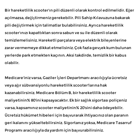
Bir hareketlilik scooter'ın pili düzenli olarak kontrol edilmelidir. Eğer
açılmazsa, değiştirmeniz gerekebilir. Pili Sahip Kılavuzuna bakarak
pili değiştirmek için talimatlar bulabilirsiniz. Ayrıca hareketlilik
scooter'ınızı kapattıktan sonra sabun ve su ile düzenli olarak
temizlemelisiniz. Hareketli parçalara veya elektrik bileşenlerine
zarar vermemeye dikkat etmelisiniz. Çok fazla gevşek kum bulunan
yerlerde park etmekten kaçının. Aksi takdirde, temizlik bir kabus
olabilir.
Medicare'iniz varsa, Gaziler İşleri Departmanı aracılığıyla ücretsiz
veya ağır sübvansiyonlu hareketlilik scooter'larına hak
kazanabilirsiniz. Medicare Bölüm B, bir hareketlilik scooter
maliyetinin% 80'ini kapsayacaktır. Ek bir sağlık sigortası poliçeniz
varsa, kapsamınız scooter maliyetinin% 20'sini daha ödeyebilir.
Ücretsiz hükümet hibeleri için başvurarak ihtiyacınız olan paranın
geri kalanını yükseltebilirsiniz. Sigortanız yoksa, Medicare Tasarruf
Programı aracılığıyla da yardım için başvurabilirsiniz.