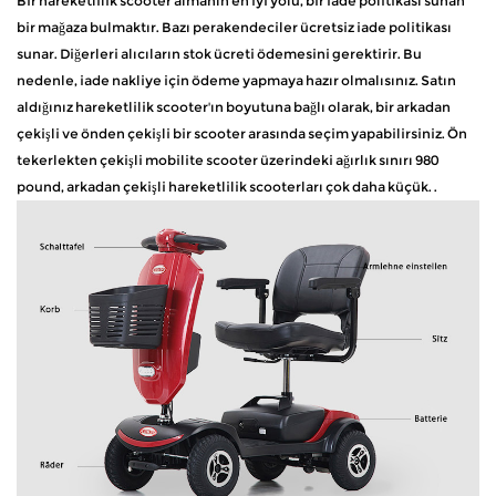
Bir hareketlilik scooter almanın en iyi yolu, bir iade politikası sunan
bir mağaza bulmaktır. Bazı perakendeciler ücretsiz iade politikası
sunar. Diğerleri alıcıların stok ücreti ödemesini gerektirir. Bu
nedenle, iade nakliye için ödeme yapmaya hazır olmalısınız. Satın
aldığınız hareketlilik scooter'ın boyutuna bağlı olarak, bir arkadan
çekişli ve önden çekişli bir scooter arasında seçim yapabilirsiniz. Ön
tekerlekten çekişli mobilite scooter üzerindeki ağırlık sınırı 980
pound, arkadan çekişli hareketlilik scooterları çok daha küçük. .