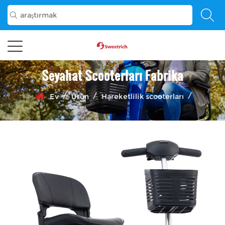
Seyahat Scooterları Fabrika
/
/
/
Ev
Ürün
Hareketlilik scooterları