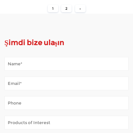
1
2
›
Şimdi bize ulaşın
Mobilite Scooter Dış Hava Havasını Nasıl Yönetir?
Jan 02, 2026